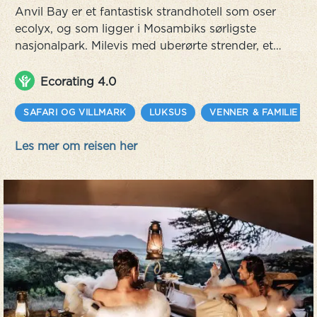
Anvil Bay er et fantastisk strandhotell som oser
ecolyx, og som ligger i Mosambiks sørligste
nasjonalpark. Milevis med uberørte strender, et
hav som vrimler av marint liv å utforske - helt
enkelt en drømmedestinasjon for naturelskere
Ecorating 4.0
som leter etter et sted utenfor allfarvei. Utenfor
sanddynene er innsjøer, våtmarker, skoger og
SAFARI OG VILLMARK
LUKSUS
VENNER & FAMILIE
gressletter i Maputo Special Reserve.
Les mer om reisen her