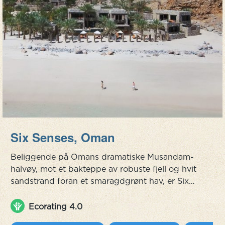
Six Senses, Oman
Beliggende på Omans dramatiske Musandam-
halvøy, mot et bakteppe av robuste fjell og hvit
sandstrand foran et smaragdgrønt hav, er Six
Senses Oman virkelig en skjult perle. Som et
feriested som er godt etablert og bygget på
Ecorating 4.0
bærekraftsprinsipper, har Six Senses Zighy Bay