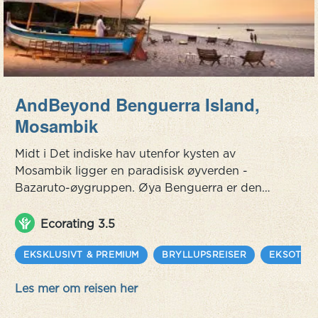
AndBeyond Benguerra Island,
Mosambik
Midt i Det indiske hav utenfor kysten av
Mosambik ligger en paradisisk øyverden -
Bazaruto-øygruppen. Øya Benguerra er den
nest største med frodig jungel og et asurblått
hav, en øy helt uberørt og uten store feriesteder.
Ecorating 3.5
Her bor du i «casitas» med tradisjonelle stråtak,
utendørs dusjer og tredekk som fører til
EKSKLUSIVT & PREMIUM
BRYLLUPSREISER
EKSOTISK
evighetsbassenger ut mot stranden. Du kommer
Les mer om reisen her
ned til havet fra casitaen din via en sa...