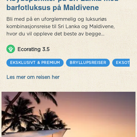
barfotluksus på Maldivene
Bli med på en uforglemmelig og luksuriøs
kombinasjonsreise til Sri Lanka og Maldivene,
hvor du vil oppleve det beste av begge
verdener. Utforsk Sri Lankas vakre landskap og
rike kultur, med besøk til blant annet Wilpattu
Ecorating 3.5
National Park, Sigiriya og Kandy. Oppdag de
majestetiske elefantene, leoparder, skinnende
EKSKLUSIVT & PREMIUM
BRYLLUPSREISER
EKSOTISK
sjøer og mangfoldige dyreliv på den spennende
Les mer om reisen her
safarien i Wilpattu National Park. Stig ...