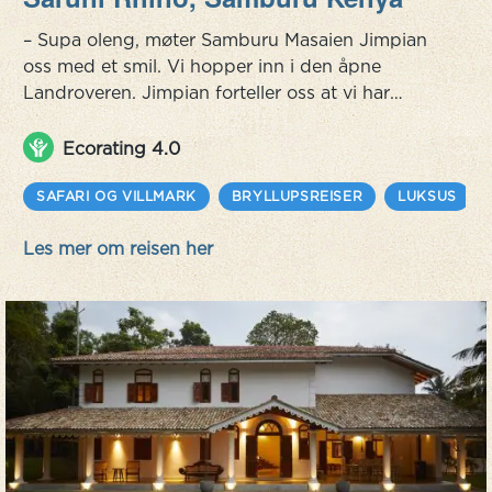
– Supa oleng, møter Samburu Masaien Jimpian
oss med et smil. Vi hopper inn i den åpne
Landroveren. Jimpian forteller oss at vi har
omtrent to timers kjøretur til Rhino Camp, gir
oss hver sin avkjølt vannflaske og spør om vi er
Ecorating 4.0
klare for bushen. Det er vi! Vi er på vei nordover
inn i dette gigantiske naturvernområdet og mot
SAFARI OG VILLMARK
BRYLLUPSREISER
LUKSUS
Sera Conservancy – kjent for sitt neshornreservat
Les mer om reisen her
som drives av Sambu...