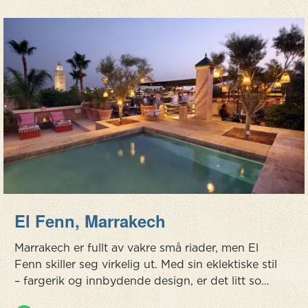
El Fenn, Marrakech
Marrakech er fullt av vakre små riader, men El
Fenn skiller seg virkelig ut. Med sin eklektiske stil
– fargerik og innbydende design, er det litt som
Marrakech møter rock n’ roll. Kanskje ikke så rart