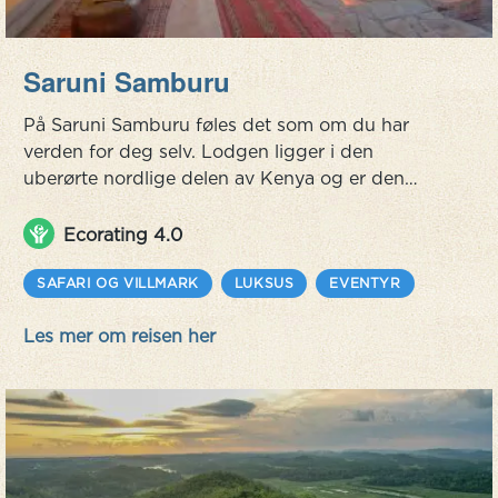
Saruni Samburu
På Saruni Samburu føles det som om du har
verden for deg selv. Lodgen ligger i den
uberørte nordlige delen av Kenya og er den
eneste innenfor 200 000 hektar. Beliggende på
en klippe, er 360-graders utsikten fantastisk og
Ecorating 4.0
også med to bassenger hvor du kan se flere
vannhull. Saruni Samburu er hyllet for sin
SAFARI OG VILLMARK
LUKSUS
EVENTYR
innovative, øko-design og interiørdesign, samt
Les mer om reisen her
sitt italienske kjøkken. Safarien her skuff...