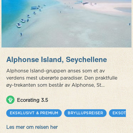
Alphonse Island, Seychellene
Alphonse Island-gruppen anses som et av
verdens mest uberørte paradiser. Den praktfulle
øy-trekanten som består av Alphonse, St
Francois og Bijoutier ligger i hjertet av Det
indiske hav og er en del av Seychellenes ytre
Ecorating 3.5
øyer. Vakre, hvite strender er kantet med tett
skog, og kokosnøttrær. Her finner du gamle
EKSKLUSIVT & PREMIUM
BRYLLUPSREISER
EKSOTISK
skilpadder, scurrying-krabber og et interessant
Les mer om reisen her
utvalg av fuglearter. Opplev den rå skj...