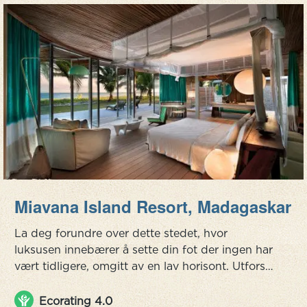
Miavana Island Resort, Madagaskar
La deg forundre over dette stedet, hvor
luksusen innebærer å sette din fot der ingen har
vært tidligere, omgitt av en lav horisont. Utforsk
ukjente farvann og korallrev, vandre langs hvite
sandstrender eller dra på en guidet
Ecorating 4.0