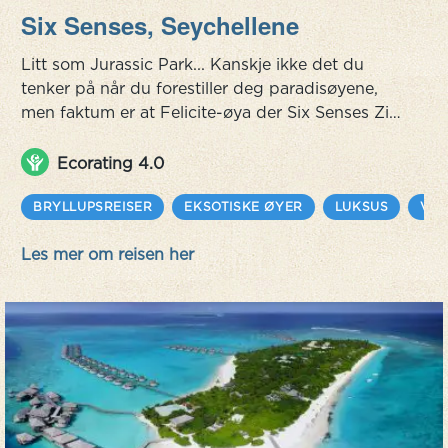
Six Senses, Seychellene
Litt som Jurassic Park... Kanskje ikke det du
tenker på når du forestiller deg paradisøyene,
men faktum er at Felicite-øya der Six Senses Zil
Pasyon ligger er like vakker og dramatisk som i
filmen. De omkringliggende granittblokkene er
Ecorating 4.0
enorme i en serie taggede og buede former som
finnes overalt og gir denne øya et mye mer
BRYLLUPSREISER
EKSOTISKE ØYER
LUKSUS
VEN
dramatisk utseende enn noen annen i denne
Les mer om reisen her
kjeden på 115 øyer. For å komm...