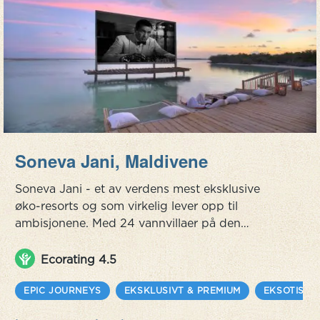
Soneva Jani, Maldivene
Soneva Jani - et av verdens mest eksklusive
øko-resorts og som virkelig lever opp til
ambisjonene. Med 24 vannvillaer på den
ubebodde øya Medhufaru i en stor, privat
lagune i Noonu Atoll, er Soneva Jani i en klasse
Ecorating 4.5
for seg. Dette er et sted hvor du vil bli behandlet
som en gjest i stedet for en turist, og luksusen er
EPIC JOURNEYS
EKSKLUSIVT & PREMIUM
EKSOTISKE
avslappet, vennlig og upretensiøs.