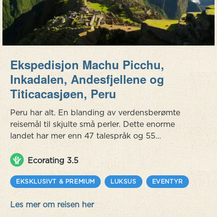
Ekspedisjon Machu Picchu,
Inkadalen, Andesfjellene og
Titicacasjøen, Peru
Peru har alt. En blanding av verdensberømte
reisemål til skjulte små perler. Dette enorme
landet har mer enn 47 talespråk og 55
urfolkssamfunn, spredt over regnskog, fjell, kyst
og ørken. Dette mangfoldet skaper fantastiske
Ecorating 3.5
matopplevelser og et vell av kultur. Ved å bli
kjent med folket, blir du kjent med det virkelige
EKSKLUSIVT & PREMIUM
LUKSUS
EVENTYR
Peru. Opplev fargerike Lima, den hellige
Les mer om reisen her
Inkadalen med den sjarmerende by...