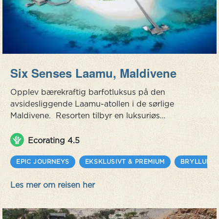
Six Senses Laamu, Maldivene
Opplev bærekraftig barfotluksus på den
avsidesliggende Laamu-atollen i de sørlige
Maldivene. Resorten tilbyr en luksuriøs
øyopplevelse med Robinson Crusoe-følelse, og
er bygget av bærekraftig skog og designet med
Ecorating 4.5
en moderne vri. Selve øya er et naturlig paradis
med en fantastisk turkis lagune og myk hvit
EPIC JOURNEYS
EKSKLUSIVT & PREMIUM
BRYLLUPSR
strand. Enten du snorkler på et rev i nærheten,
Les mer om reisen her
surfer eller besøker de andre øyene, er de...