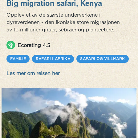
Big migration safari, Kenya
Opplev et av de største underverkene i
dyreverdenen - den ikoniske store migrasjonen
av to millioner gnuer, sebraer og planteetere
som beveger seg mellom Serengeti i Tanzania
og Masai Mara i Kenya. Fra juni til september er
Ecorating 4.5
det høysesong for safari, og den store
migrasjonen er i full gang. Under afrikansk sol
FAMILIE
SAFARI I AFRIKA
SAFARI OG VILLMARK
L
og klarblå himmel tar millioner av gnuer, sebraer
Les mer om reisen her
og gaseller veien inn i Masai Mara. ...