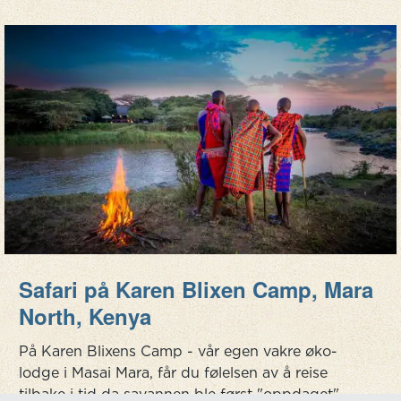
Safari på Karen Blixen Camp, Mara
North, Kenya
På Karen Blixens Camp - vår egen vakre øko-
lodge i Masai Mara, får du følelsen av å reise
tilbake i tid da savannen ble først "oppdaget"