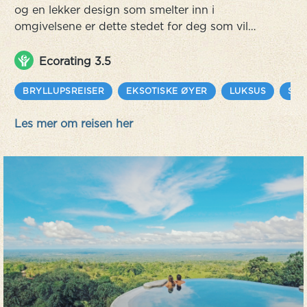
og en lekker design som smelter inn i
omgivelsene er dette stedet for deg som vil
oppleve luksus på riktig. Hit kommer du for å
slappe av, nyte fantastisk mat og bli henført av
Ecorating 3.5
de vakre omgivelsene. Boutique resorten ligger
på den sørlige delen av Sri Lanka nære den
BRYLLUPSREISER
EKSOTISKE ØYER
LUKSUS
SOL
sjarmerende og historiske handelshavnen Galle,
Les mer om reisen her
og består av syv private villaer o...