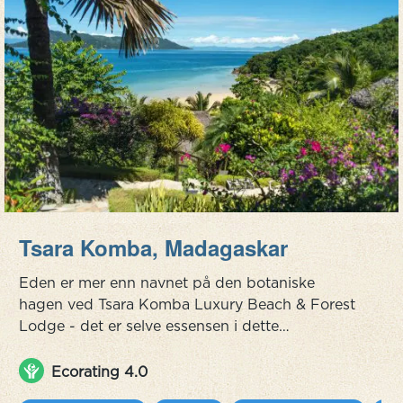
Tsara Komba, Madagaskar
Eden er mer enn navnet på den botaniske
hagen ved Tsara Komba Luxury Beach & Forest
Lodge - det er selve essensen i dette
avsidesliggende øyparadiset utenfor den
nordvestlige spissen av Madagaskar. Den nest
Ecorating 4.0
største øya i den uberørte skjærgården Nosy Be