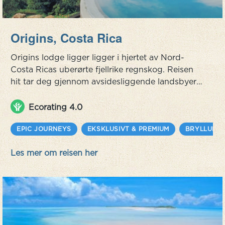
Origins, Costa Rica
Origins lodge ligger ligger i hjertet av Nord-
Costa Ricas uberørte fjellrike regnskog. Reisen
hit tar deg gjennom avsidesliggende landsbyer
og steder hvor ikke mange turister kommer.
Resorten ligger i en frodig skog med limegrønne
Ecorating 4.0
papegøyer, gulbrystede tukaner og du kan høre
lyden av frosker og brøleaper fra skjulte hjørner
EPIC JOURNEYS
EKSKLUSIVT & PREMIUM
BRYLLUPSR
av jungelen. Det er kun 6 lodger og en 3-roms
Les mer om reisen her
villa som ligger i bakke...