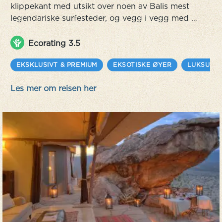
klippekant med utsikt over noen av Balis mest
legendariske surfesteder, og vegg i vegg med et
hellig tempel, Balis åndelige sentrum. Inspirert
av tradisjonelle balinesiske hus med utskårne
Ecorating 3.5
tredører og små gårdsrom, smelter villaene inn i
omgivelsene. Her finner du også terrasser med
EKSKLUSIVT & PREMIUM
EKSOTISKE ØYER
LUKSUS
bassenger, inkludert et infinitypool som ser ut til
Les mer om reisen her
å smelte sammen med ...