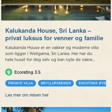
Kalukanda House, Sri Lanka –
privat luksus for venner og familie
Kalukanda House er en vakker og moderne villa
som ligger i Weligama, Sri Lanka. Her har du
hele huset for deg selv og kan nyte de vakre
omgivelsene og ta dagene som de kommer.
Villaen har en fantastisk beliggenhet, bare 100
Ecorating 3.5
meter fra den lokale Turtle Beach der en koselig
strandbar tiltrekker seg noen få surfere og
PRIVATE VILLA
BRYLLUPSREISER
EKSOTISKE ØYER
paddleboardere fra nærliggende villaer og
Les mer om reisen her
boutiquehoteller. Det finnes ikke noe ...