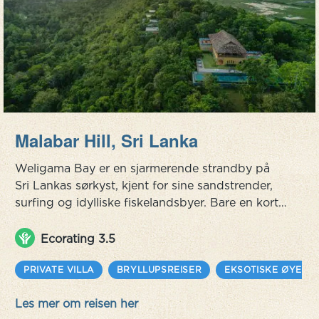
Malabar Hill, Sri Lanka
Weligama Bay er en sjarmerende strandby på
Sri Lankas sørkyst, kjent for sine sandstrender,
surfing og idylliske fiskelandsbyer. Bare en kort
tuk-tuk-tur fra stranden, gjennom rismarker fyllt
med vannbøfler, reiser Malabar Hill seg. Malabar
Ecorating 3.5
Hill er en luksusresort du ikke vil reise fra. Vakker
og tilbaketrukket og en designelskers drøm. En
PRIVATE VILLA
BRYLLUPSREISER
EKSOTISKE ØYER
kombinasjon av srilankanske, rajasthaniske og
Les mer om reisen her
marokkans...