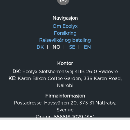
Navigasjon
Om Ecolyx
Forsikring
Reisevilkår og betaling
DK
NO
SE
EN
Kontor
DK
: Ecolyx Slotsherrensvej 411B 2610 Rødovre
KE
: Karen Blixen Coffee Garden, 336 Karen Road,
Nairobi
Firmainformasjon
Postadresse: Havsvägen 20, 373 31 Nättraby,
Sverige
Org.nr.: 556816-1029 (SE)
Momsnr.: SE556816-102901