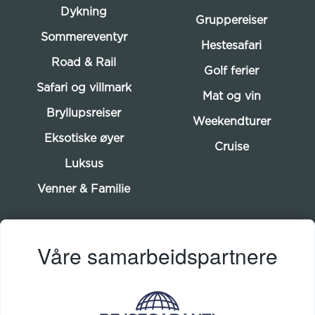
Dykning
Gruppereiser
Sommereventyr
Hestesafari
Road & Rail
Golf ferier
Safari og villmark
Mat og vin
Bryllupsreiser
Weekendturer
Eksotiske øyer
Cruise
Luksus
Venner & Familie
Våre samarbeidspartnere