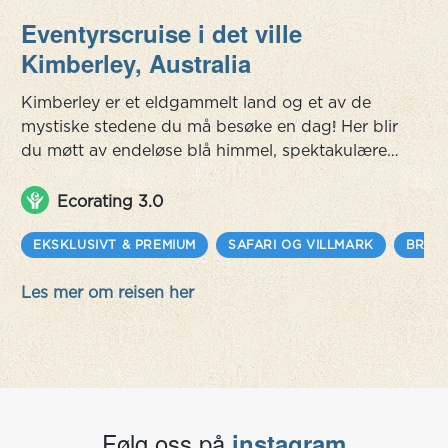
Eventyrscruise i det ville
Kimberley, Australia
Kimberley er et eldgammelt land og et av de
mystiske stedene du må besøke en dag! Her blir
du møtt av endeløse blå himmel, spektakulære
villmarksområder og fantastisk natur, eldgammel
kultur, noen av Australias beste
Ecorating 3.0
strandopplevelser, fantastisk fiske, uberørte
korallatoller og hele pakken er pakket inn i den
EKSKLUSIVT & PREMIUM
SAFARI OG VILLMARK
BRYL
typiske australske 'outback-opplevelsen'. Her er
Les mer om reisen her
det mye av alt – faktisk er de...
Følg oss på
instagram