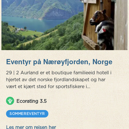
Eventyr på Nærøyfjorden, Norge
29 | 2 Aurland er et boutique familieeid hotell i
hjertet av det norske fjordlandskapet og har
vært et kjært sted for sportsfiskere i
generasjoner og før det helt tilbake til
vikingtiden. Eierne Tone og Bjørn restaurerte de
Ecorating 3.5
gamle historiske husene på gården i 2014 og har
skapt et fantastisk hotell med genuin norsk
SOMMEREVENTYR
gjestfrihet. Denne turen fokuserer på å oppleve
Les mer om reisen her
naturen og fjorden til fots og ve...