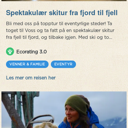
Spektakulær skitur fra fjord til fjell
Bli med oss på topptur til eventyrlige steder! Ta
toget til Voss og ta fatt på en spektakulær skitur
fra fjell til fjord, og tilbake igjen. Med ski og tog
kombinerer denne opplevelsesrike turen noe av
Norges flotteste skiterreng, historiske
Ecorating 3.0
overnattinger, lokal mat og drikke, cruise på
verdensarvfjorden Nærøyfjorden og reise med
VENNER & FAMILIE
EVENTYR
den spektakulære Flåmsbanen. Og alt kan nås
Les mer om reisen her
med Bergensbanen. Hva ...