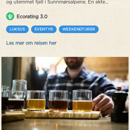
og utemmet fjell i Sunnmørsalpene. En ekte
‘James Bond/Succession'-opplevelse som
inkluderer en spektakulær helikoptertur til
Ecorating 3.0
Trollveggen der verdens mest spennende
elektriske superbil – Porsche Taycan Cross
LUKSUS
EVENTYR
WEEKENDTURER
Turismo står klar. Føl kreftene til dette ikoniske
Les mer om reisen her
merket mens du kjører videre gjennom det
magi...