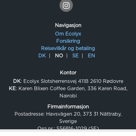
Navigasjon
Om Ecolyx
Forsikring
Reisevilkår og betaling
DK
NO
SE
EN
Kontor
DK
: Ecolyx Slotsherrensvej 411B 2610 Rødovre
KE
: Karen Blixen Coffee Garden, 336 Karen Road,
Nairobi
Firmainformasjon
Postadresse: Havsvägen 20, 373 31 Nättraby,
Sverige
Org.nr.: 556816-1029 (SE)
Momsnr.: SE556816-102901