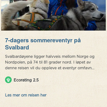
7-dagers sommereventyr på
Svalbard
Svalbardøyene ligger halvveis mellom Norge og
Nordpolen, på 74 til 81 grader nord. I løpet av
denne reisen vil du oppleve et eventyr omfavnet
av den arktiske villmarken. Det er nesten som å
reise tilbake i tid da de første eventyrreisende
Ecorating 2.5
som Adolf Erik Nordenskiöld utforsket dette
praktfulle stedet. Her kjenner du suset av
Les mer om reisen her
adrenalin når du kjører hundeslede på hjul, du
forundrer deg over dyrel...