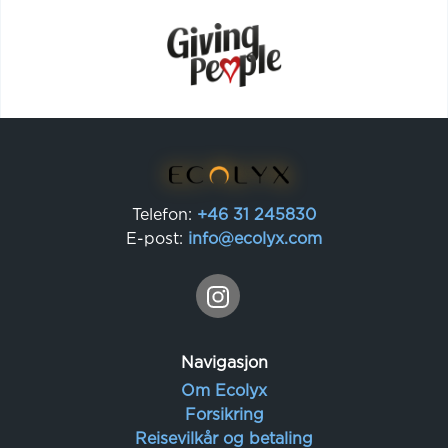
Telefon:
+46 31 245830
E-post:
info@ecolyx.com
Navigasjon
Om Ecolyx
Forsikring
Reisevilkår og betaling