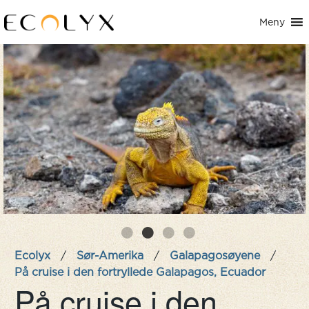
Meny
Ecolyx
/
Sør-Amerika
/
Galapagosøyene
/
På cruise i den fortryllede Galapagos, Ecuador
På cruise i den