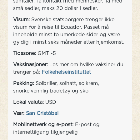
samtaler. Ta kontakt med mennesker. Ta med
små sedler, maks 20 dollar i sedler.
Visum:
Svenske statsborgere trenger ikke
visum for å reise til Ecuador. Passet må
inneholde minst to umerkede sider og være
gyldig i minst seks måneder etter hjemkomst.
Tidssone:
GMT -5
Vaksinasjoner:
Les mer om hvilke vaksiner du
trenger på:
Folkehelseinstituttet
Pakking:
Solbriller, solhatt, solkrem,
snorkelvennlig badetøy og sko
Lokal valuta:
USD
Vær:
San Cristóbal
Mobilnettverk og e-post:
E-post og
internettilgang tilgjengelig