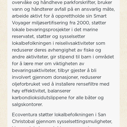
overvåke og håndheve parkforskrifter, bruker
vann og håndterer avfall på en ansvarlig måte,
arbeide aktivt for å opprettholde sin Smart
Voyager miljøsertifisering fra 2000, støtter
lokale bevaringsprosjekter i det marine
reservatet, støtter og sysselsetter
lokalbefolkningen i reiselivsaktiviteter som
reduserer deres avhengighet av fiske og
andre aktiviteter, gir stipend til barn i området
for å lære mer om viktigheten av
bevaringsaktiviteter, tilbyr gjester å bli
involvert gjennom donasjoner, reduserer
oljeforbruket ved å installere rensefiltre med
høy effektivitet, balanserer
karbondioksidutslippene for alle båter og
salgskontorer.
Ecoventura støtter lokalbefolkningen i San
Christobal gjennom sysselsettingsmuligheter,