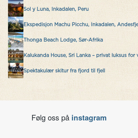
Sol y Luna, Inkadalen, Peru
Ekspedisjon Machu Picchu, Inkadalen, Andesfjel
Thonga Beach Lodge, Sør-Afrika
Kalukanda House, Sri Lanka – privat luksus for 
Vi storkoste oss!! Alt gikk på
Spektakulær skitur fra fjord til fjell
skinner! Og vi hadde verdens beste
safariguide, Jonathan! Scuba-guiden
vår var også super. Husker dessverre
ikke navnet hans. Tusen takk for
suveren planlegging, rådgiving, og
nydelig tur! Vi har allerede vært på
Følg oss på
instagram
websiden deres for å se etter andre
turer! 🙂