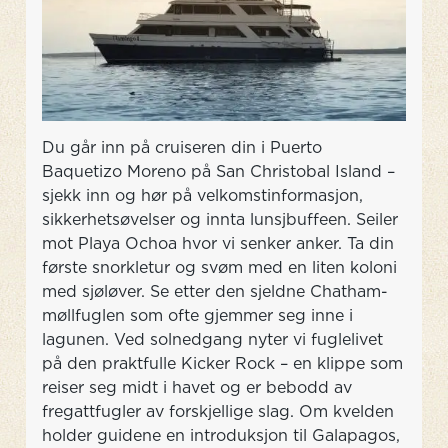
Du går inn på cruiseren din i Puerto
Baquetizo Moreno på San Christobal Island –
sjekk inn og hør på velkomstinformasjon,
sikkerhetsøvelser og innta lunsjbuffeen. Seiler
mot Playa Ochoa hvor vi senker anker. Ta din
første snorkletur og svøm med en liten koloni
med sjøløver. Se etter den sjeldne Chatham-
møllfuglen som ofte gjemmer seg inne i
lagunen. Ved solnedgang nyter vi fuglelivet
på den praktfulle Kicker Rock – en klippe som
reiser seg midt i havet og er bebodd av
fregattfugler av forskjellige slag. Om kvelden
holder guidene en introduksjon til Galapagos,