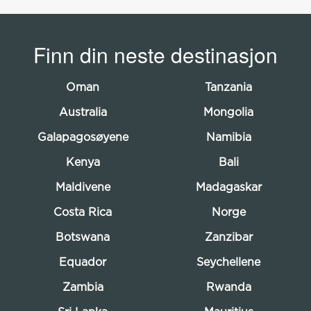
CELINA MED FAMILIE
Safari i kenya og den
Finn din neste destinasjon
kenyanske kysten
Oman
Tanzania
Australia
Mongolia
Galapagosøyene
Namibia
Kenya
Bali
Maldivene
Madagaskar
Costa Rica
Norge
Botswana
Zanzibar
Equador
Seychellene
Zambia
Rwanda