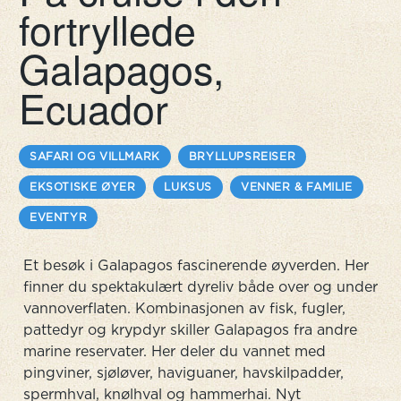
fortryllede
Galapagos,
Ecuador
SAFARI OG VILLMARK
BRYLLUPSREISER
EKSOTISKE ØYER
LUKSUS
VENNER & FAMILIE
EVENTYR
Et besøk i Galapagos fascinerende øyverden. Her
finner du spektakulært dyreliv både over og under
vannoverflaten. Kombinasjonen av fisk, fugler,
pattedyr og krypdyr skiller Galapagos fra andre
marine reservater. Her deler du vannet med
pingviner, sjøløver, haviguaner, havskilpadder,
spermhval, knølhval og hammerhai. Nyt