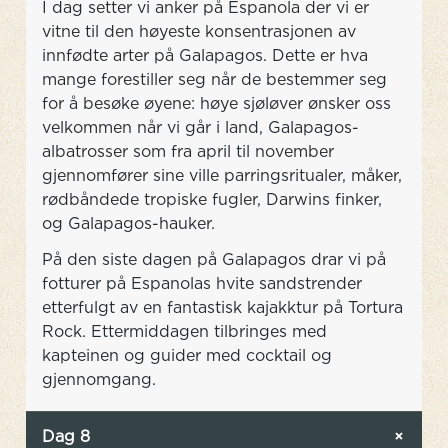
I dag setter vi anker på Espanola der vi er
vitne til den høyeste konsentrasjonen av
innfødte arter på Galapagos. Dette er hva
mange forestiller seg når de bestemmer seg
for å besøke øyene: høye sjøløver ønsker oss
velkommen når vi går i land, Galapagos-
albatrosser som fra april til november
gjennomfører sine ville parringsritualer, måker,
rødbåndede tropiske fugler, Darwins finker,
og Galapagos-hauker.
På den siste dagen på Galapagos drar vi på
fotturer på Espanolas hvite sandstrender
etterfulgt av en fantastisk kajakktur på Tortura
Rock. Ettermiddagen tilbringes med
kapteinen og guider med cocktail og
gjennomgang.
Dag 8