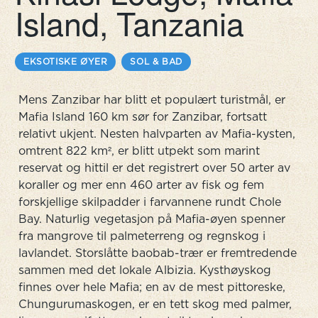
Island, Tanzania
EKSOTISKE ØYER
SOL & BAD
Mens Zanzibar har blitt et populært turistmål, er
Mafia Island 160 km sør for Zanzibar, fortsatt
relativt ukjent. Nesten halvparten av Mafia-kysten,
omtrent 822 km², er blitt utpekt som marint
reservat og hittil er det registrert over 50 arter av
koraller og mer enn 460 arter av fisk og fem
forskjellige skilpadder i farvannene rundt Chole
Bay. Naturlig vegetasjon på Mafia-øyen spenner
fra mangrove til palmeterreng og regnskog i
lavlandet. Storslåtte baobab-trær er fremtredende
sammen med det lokale Albizia. Kysthøyskog
finnes over hele Mafia; en av de mest pittoreske,
Chungurumaskogen, er en tett skog med palmer,