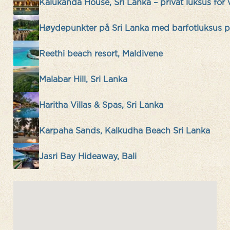
Kalukanda House, Sri Lanka – privat luksus for 
Høydepunkter på Sri Lanka med barfotluksus p
Reethi beach resort, Maldivene
Malabar Hill, Sri Lanka
Haritha Villas & Spas, Sri Lanka
Karpaha Sands, Kalkudha Beach Sri Lanka
Jasri Bay Hideaway, Bali