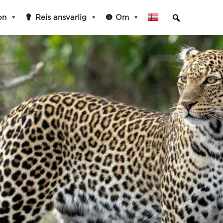
on
Reis ansvarlig
Om