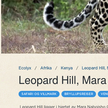
Ecolyx
/
Afrika
/
Kenya
/
Leopard Hill,
Leopard Hill, Mar
SAFARI OG VILLMARK
BRYLLUPSREISER
VEN
Leopard Hill ligger i hjertet av Mara Naboish