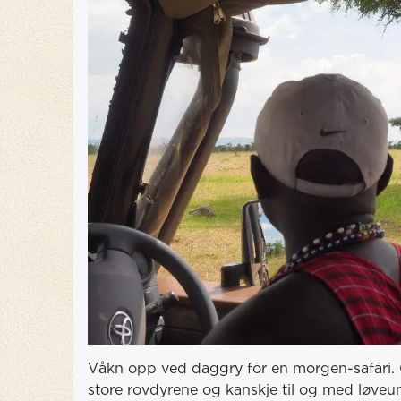
Våkn opp ved daggry for en morgen-safari. 
store rovdyrene og kanskje til og med løveunger