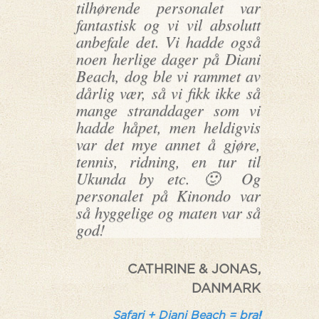
tilhørende personalet var
fantastisk og vi vil absolutt
anbefale det. Vi hadde også
noen herlige dager på Diani
Beach, dog ble vi rammet av
dårlig vær, så vi fikk ikke så
mange stranddager som vi
hadde håpet, men heldigvis
var det mye annet å gjøre,
tennis, ridning, en tur til
Ukunda by etc. 🙂 Og
personalet på Kinondo var
så hyggelige og maten var så
god!
CATHRINE & JONAS,
DANMARK
Safari + Diani Beach = bra!