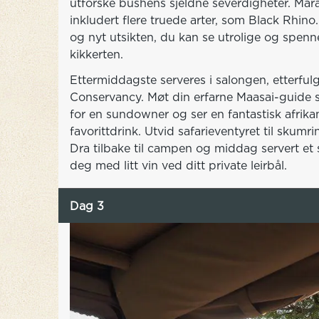
utforske bushens sjeldne severdigheter. Mara
inkludert flere truede arter, som Black Rhino.
og nyt utsikten, du kan se utrolige og spen
kikkerten.
Ettermiddagste serveres i salongen, etterful
Conservancy. Møt din erfarne Maasai-guide 
for en sundowner og ser en fantastisk afrik
favorittdrink. Utvid safarieventyret til skum
Dra tilbake til campen og middag servert et
deg med litt vin ved ditt private leirbål.
Dag 3