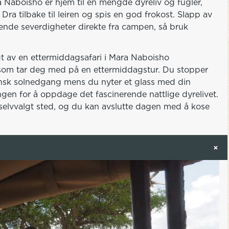
 Naboisho er hjem til en mengde dyreliv og fugler,
 Dra tilbake til leiren og spis en god frokost. Slapp av
nende severdigheter direkte fra campen, så bruk
gt av en ettermiddagsafari i Mara Naboisho
som tar deg med på en ettermiddagstur. Du stopper
ansk solnedgang mens du nyter et glass med din
ringen for å oppdage det fascinerende nattlige dyrelivet.
 selvvalgt sted, og du kan avslutte dagen med å kose