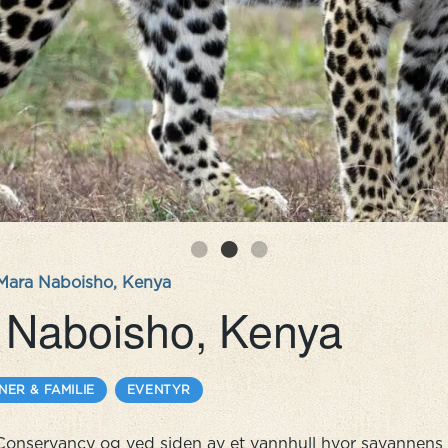
 Mara Naboisho, Kenya
a Naboisho, Kenya
NER & FAMILIE
EVENTYR
o Conservancy og ved siden av et vannhull hvor savannens