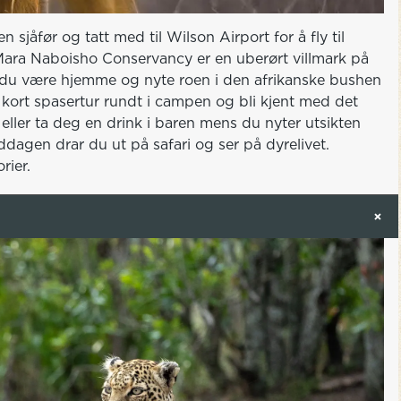
sjåfør og tatt med til Wilson Airport for å fly til
Mara Naboisho Conservancy er en uberørt villmark på
å du være hjemme og nyte roen i den afrikanske bushen
en kort spasertur rundt i campen og bli kjent med det
eller ta deg en drink i baren mens du nyter utsikten
agen drar du ut på safari og ser på dyrelivet.
rier.