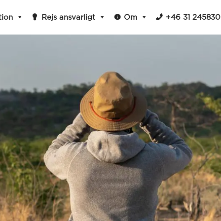
tion
Rejs ansvarligt
Om
+46 31 245830