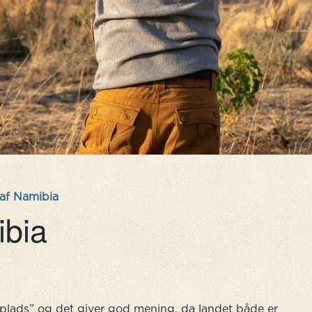
af Namibia
ibia
 plads” og det giver god mening, da landet både er