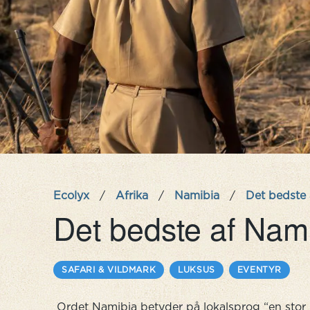
Ecolyx
/
Afrika
/
Namibia
/
Det bedste 
Det bedste af Nam
SAFARI & VILDMARK
LUKSUS
EVENTYR
Ordet Namibia betyder på lokalsprog “en stor