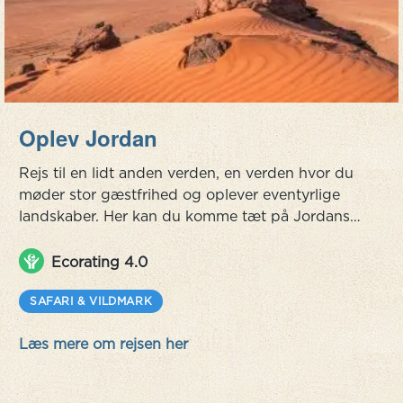
Oplev Jordan
Rejs til en lidt anden verden, en verden hvor du
møder stor gæstfrihed og oplever eventyrlige
landskaber. Her kan du komme tæt på Jordans
vilde natur, du kan tage på fantastiske vandre-
eller cykleture ved Feynan og her finder du
Ecorating 4.0
måske en af vores største mangelvarer - fred og
ro. Sluk mobilen, lad den bærbare blive i
SAFARI & VILDMARK
rejsetasken. Kom ud i naturen, se de flotteste
Læs mere om rejsen her
solnedgange over bjergene. Tag...