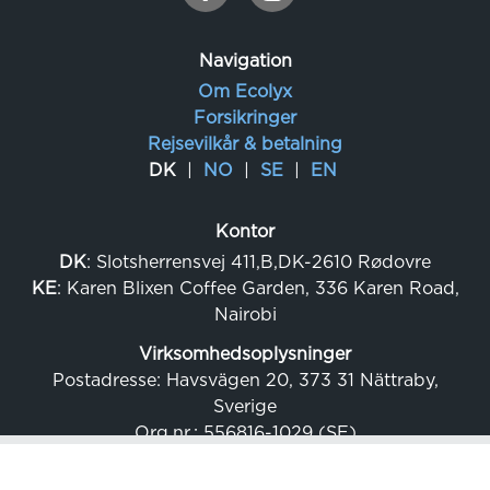
Navigation
Om Ecolyx
Forsikringer
Rejsevilkår & betalning
DK
NO
SE
EN
Kontor
DK
: Slotsherrensvej 411,B,DK-2610 Rødovre
KE
: Karen Blixen Coffee Garden, 336 Karen Road,
Nairobi
Virksomhedsoplysninger
Postadresse: Havsvägen 20, 373 31 Nättraby,
Sverige
Org.nr.: 556816-1029 (SE)
Momsnr.: SE556816-102901