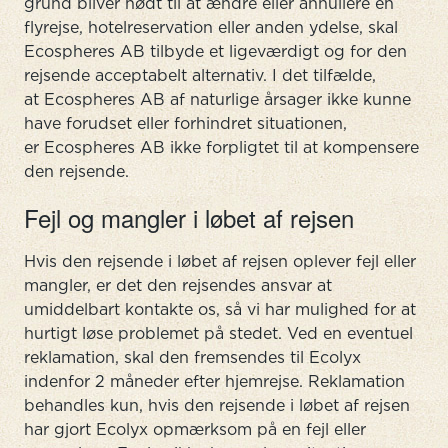
grund bliver nødt til at ændre eller annullere en
flyrejse, hotelreservation eller anden ydelse, skal
Ecospheres AB tilbyde et ligeværdigt og for den
rejsende acceptabelt alternativ. I det tilfælde,
at Ecospheres AB af naturlige årsager ikke kunne
have forudset eller forhindret situationen,
er Ecospheres AB ikke forpligtet til at kompensere
den rejsende.
Fejl og mangler i løbet af rejsen
Hvis den rejsende i løbet af rejsen oplever fejl eller
mangler, er det den rejsendes ansvar at
umiddelbart kontakte os, så vi har mulighed for at
hurtigt løse problemet på stedet. Ved en eventuel
reklamation, skal den fremsendes til Ecolyx
indenfor 2 måneder efter hjemrejse. Reklamation
behandles kun, hvis den rejsende i løbet af rejsen
har gjort Ecolyx opmærksom på en fejl eller