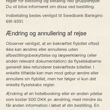
regler for bestilling og betaling ved grupperejser.
Du vil blive informeret om disse ved bestilling.
Indbetaling bedes venligst til Swedbank Bankgiro:
691-9351.
Ændring og annullering af rejse
Observer venligst, at en bekræftet flybillet oftest
ikke kan ændres eller annulleres uden
afbestillingsbeskyttelse og lægeerklæring (eller
anden relevant dokumentation) da flyselskaberne
generelt ikke refunderer bekræftede billetter. I
enkelte tilfælde kan man mod gebyr ændre eller
annullere sin flybillet, men her følger vi kun det
enkelte flyselskabs regler.
Ændring af en hotelbooking eller en anden ydelse
som koster 500 DKK pr. ændring, med mindre du
får anden information i løbet af din bestilling. En