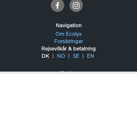
Navigation
Om Ecolyx
Forsikringer
Rejsevilkår & betalning
DK
NO
SE
EN
Kontor
DK
: Slotsherrensvej 411,B,DK-2610 Rødovre
KE
: Karen Blixen Coffee Garden, 336 Karen Road,
Nairobi
Virksomhedsoplysninger
Postadresse: Havsvägen 20, 373 31 Nättraby,
Sverige
Org.nr.: 556816-1029 (SE)
Momsnr.: SE556816-102901