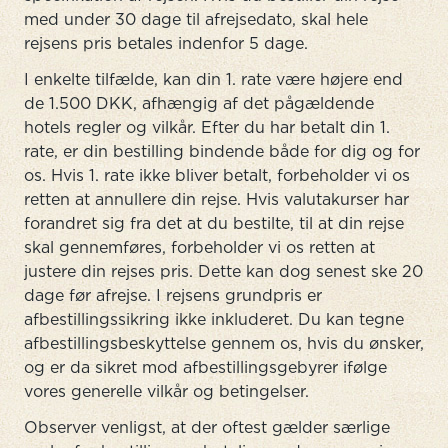
med under 30 dage til afrejsedato, skal hele
rejsens pris betales indenfor 5 dage.
I enkelte tilfælde, kan din 1. rate være højere end
de 1.500 DKK, afhængig af det pågældende
hotels regler og vilkår. Efter du har betalt din 1.
rate, er din bestilling bindende både for dig og for
os. Hvis 1. rate ikke bliver betalt, forbeholder vi os
retten at annullere din rejse. Hvis valutakurser har
forandret sig fra det at du bestilte, til at din rejse
skal gennemføres, forbeholder vi os retten at
justere din rejses pris. Dette kan dog senest ske 20
dage før afrejse. I rejsens grundpris er
afbestillingssikring ikke inkluderet. Du kan tegne
afbestillingsbeskyttelse gennem os, hvis du ønsker,
og er da sikret mod afbestillingsgebyrer ifølge
vores generelle vilkår og betingelser.
Observer venligst, at der oftest gælder særlige