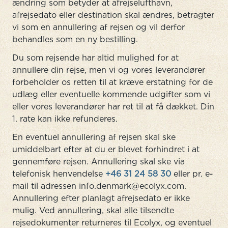
ændring som betyder at afrejselufthavn,
afrejsedato eller destination skal ændres, betragter
vi som en annullering af rejsen og vil derfor
behandles som en ny bestilling.
Du som rejsende har altid mulighed for at
annullere din rejse, men vi og vores leverandører
forbeholder os retten til at kræve erstatning for de
udlæg eller eventuelle kommende udgifter som vi
eller vores leverandører har ret til at få dækket. Din
1. rate kan ikke refunderes.
En eventuel annullering af rejsen skal ske
umiddelbart efter at du er blevet forhindret i at
gennemføre rejsen. Annullering skal ske via
telefonisk henvendelse
+46 31 24 58 30
eller pr. e-
mail til adressen info.denmark@ecolyx.com.
Annullering efter planlagt afrejsedato er ikke
mulig. Ved annullering, skal alle tilsendte
rejsedokumenter returneres til Ecolyx, og eventuel