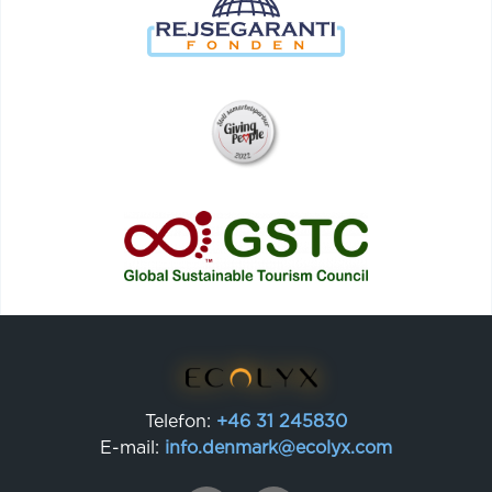
Telefon:
+46 31 245830
E-mail:
info.denmark@ecolyx.com