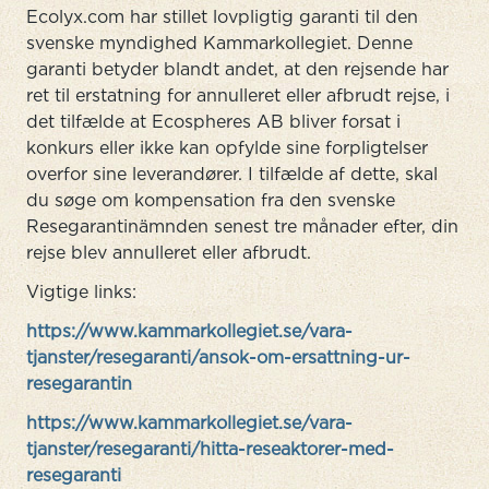
Ecolyx.com har stillet lovpligtig garanti til den
svenske myndighed Kammarkollegiet. Denne
garanti betyder blandt andet, at den rejsende har
ret til erstatning for annulleret eller afbrudt rejse, i
det tilfælde at Ecospheres AB bliver forsat i
konkurs eller ikke kan opfylde sine forpligtelser
overfor sine leverandører. I tilfælde af dette, skal
du søge om kompensation fra den svenske
Resegarantinämnden senest tre månader efter, din
rejse blev annulleret eller afbrudt.
Vigtige links:
https://www.kammarkollegiet.se/vara-
tjanster/resegaranti/ansok-om-ersattning-ur-
resegarantin
https://www.kammarkollegiet.se/vara-
tjanster/resegaranti/hitta-reseaktorer-med-
resegaranti