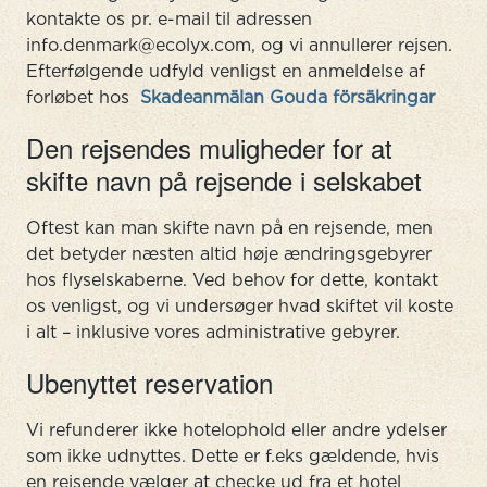
kontakte os pr. e-mail til adressen
info.denmark@ecolyx.com, og vi annullerer rejsen.
Efterfølgende udfyld venligst en anmeldelse af
forløbet hos
Skadeanmälan Gouda försäkringar
Den rejsendes muligheder for at
skifte navn på rejsende i selskabet
Oftest kan man skifte navn på en rejsende, men
det betyder næsten altid høje ændringsgebyrer
hos flyselskaberne. Ved behov for dette, kontakt
os venligst, og vi undersøger hvad skiftet vil koste
i alt – inklusive vores administrative gebyrer.
Ubenyttet reservation
Vi refunderer ikke hotelophold eller andre ydelser
som ikke udnyttes. Dette er f.eks gældende, hvis
en rejsende vælger at checke ud fra et hotel