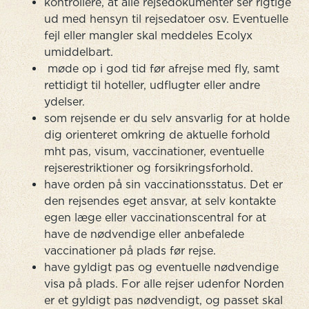
kontrollere, at alle rejsedokumenter ser rigtige
ud med hensyn til rejsedatoer osv. Eventuelle
fejl eller mangler skal meddeles Ecolyx
umiddelbart.
møde op i god tid før afrejse med fly, samt
rettidigt til hoteller, udflugter eller andre
ydelser.
som rejsende er du selv ansvarlig for at holde
dig orienteret omkring de aktuelle forhold
mht pas, visum, vaccinationer, eventuelle
rejserestriktioner og forsikringsforhold.
have orden på sin vaccinationsstatus. Det er
den rejsendes eget ansvar, at selv kontakte
egen læge eller vaccinationscentral for at
have de nødvendige eller anbefalede
vaccinationer på plads før rejse.
have gyldigt pas og eventuelle nødvendige
visa på plads. For alle rejser udenfor Norden
er et gyldigt pas nødvendigt, og passet skal