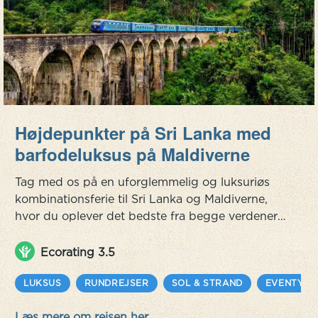
Højdepunkter på Sri Lanka med
barfodeluksus på Maldiverne
Tag med os på en uforglemmelig og luksuriøs
kombinationsferie til Sri Lanka og Maldiverne,
hvor du oplever det bedste fra begge verdener.
Udforsk Sri Lankas smukke landskaber og rige
kultur med besøg i bl.a. Wilpattu National Park,
Ecorating 3.5
Sigiriya og Kandy. Oplev de majestætiske
elefanter, leoparder, glitrende søer og det
LUKSUS
RUNDREJSER
SOL & STRAND
EVENTYR
mangfoldige dyreliv på den spændende safari i
Læs mere om rejsen her