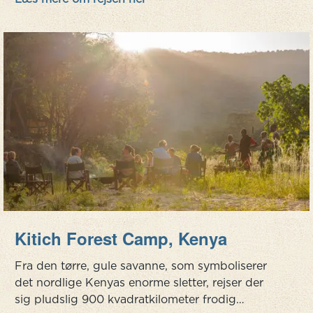
Wilpattu National Park. Tag op til...
Kitich Forest Camp, Kenya
Fra den tørre, gule savanne, som symboliserer
det nordlige Kenyas enorme sletter, rejser der
sig pludslig 900 kvadratkilometer frodig