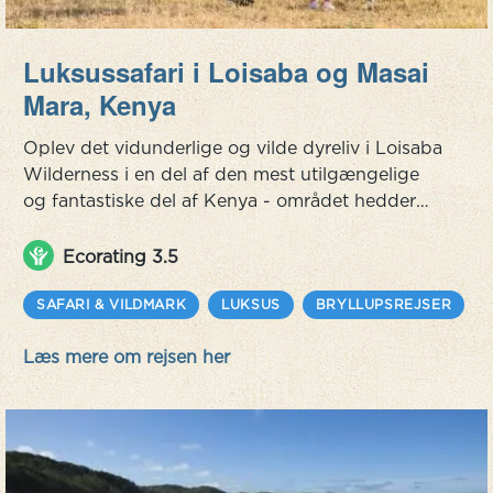
Luksussafari i Loisaba og Masai
Mara, Kenya
Oplev det vidunderlige og vilde dyreliv i Loisaba
Wilderness i en del af den mest utilgængelige
og fantastiske del af Kenya - området hedder
Laikipia. Efter det går rejsen videre til Masai
Mara, et sted som er kendt blandt andet for den
Ecorating 3.5
årlige vandring, som en million gnuer og zebraer
foretager hvert år. Dette er en ægte luksussafari,
SAFARI & VILDMARK
LUKSUS
BRYLLUPSREJSER
en kombination af luksus og store
Læs mere om rejsen her
naturoplevelser! Denne rej...