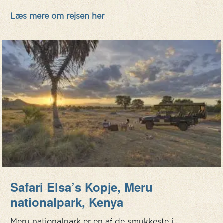
spektakulær beliggenhed med de enorme Mara-
Læs mere om rejsen her
sletter bag lejren og den imponerende Ololoa-
fl...
Safari Elsa’s Kopje, Meru
nationalpark, Kenya
Meru nationalpark er en af de smukkeste i