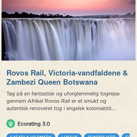
Rovos Rail, Victoria-vandfaldene &
Zambezi Queen Botswana
Tag på en fantastisk og uforglemmelig togrejse
gennem Afrika! Rovos Rail er et smukt og
autentisk renoveret tog i engelsk kolonialstil,
hvor du føler dig hensat til en anden tid, og hvor
landskabet udfolder sig mens toget ofte
Ecorating 3.0
langsomt bevæger sig gennem Sydafrikas