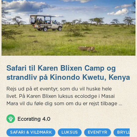
Safari til Karen Blixen Camp og
strandliv på Kinondo Kwetu, Kenya
Rejs ud på et eventyr, som du vil huske hele
livet. På Karen Blixen luksus ecolodge i Masai
Mara vil du føle dig som om du er rejst tilbage i
tiden, til de dage da savannen først blev
opdaget, og da kun få andre mennesker end
Ecorating 4.0
Masai'erne havde sat deres fod her. Lodgen
ligger ved bredden af Mara-floden, en
SAFARI & VILDMARK
LUKSUS
EVENTYR
BRYLLUP