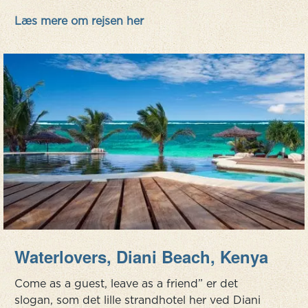
og romantiske feriesteder langs kysten er den
Læs mere om rejsen her
ideelle cocktail for dem,...
Waterlovers, Diani Beach, Kenya
Come as a guest, leave as a friend” er det
slogan, som det lille strandhotel her ved Diani