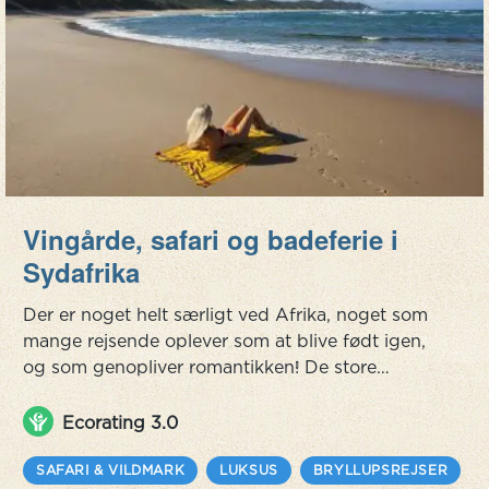
Vingårde, safari og badeferie i
Sydafrika
Der er noget helt særligt ved Afrika, noget som
mange rejsende oplever som at blive født igen,
og som genopliver romantikken! De store
landskaber, den vilde natur, løver og giraffer,
følelsen af at være i menneskets vugge - dette
Ecorating 3.0
er en romantisk feriedestination som ikke mange
andre. Lange, hvide strande, dramatiske halvøer
SAFARI & VILDMARK
LUKSUS
BRYLLUPSREJSER