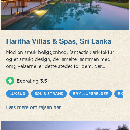
Haritha Villas & Spas, Sri Lanka
Med en smuk beliggenhed, fantastisk arkitektur
og et smukt design, der smelter sammen med
omgivelserne, er dette stedet for dem, der
ønsker at opleve luksus, når det er bedst. Kom
her for at slappe af, nyde fantastisk mad og
Ecorating 3.5
blive fortryllet af de smukke omgivelser.
Boutique-resortet ligger i den sydlige del af Sri
LUKSUS
SOL & STRAND
BRYLLUPSREJSER
EKSO
Lanka nær den charmerende og historiske
Læs mere om rejsen her
handelshavn i Galle og består af syv pri...