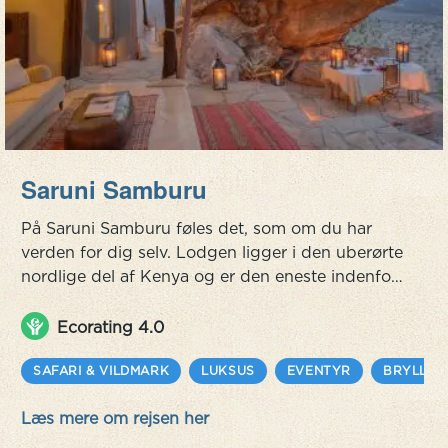
Saruni Samburu
På Saruni Samburu føles det, som om du har
verden for dig selv. Lodgen ligger i den uberørte
nordlige del af Kenya og er den eneste indenfor
200.000 hektar. Beliggende på en klippe er
360-graders udsigten fantastisk og desuden
Ecorating 4.0
med to pools, hvor du kan se flere vandhuller.
Saruni Samburu er rost for sit innovative øko-
SAFARI & VILDMARK
LUKSUS
EVENTYR
BRYLLUP
design og for sit italienske køkken.
Læs mere om rejsen her
Safarioplevelserne her skuffer ikke - om...