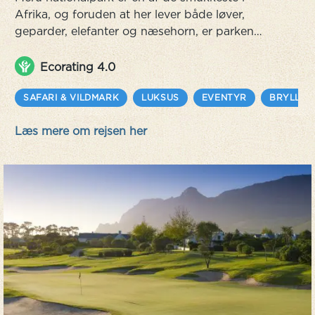
Afrika, og foruden at her lever både løver,
geparder, elefanter og næsehorn, er parken
kendt for sin mangfoldighed af natur og dyreliv,
inklusive den sjældne kudu-antilope. Din guide
Ecorating 4.0
kan vise dig nationalparkens alle hemmelige
steder og store oplevelser: fra kilderne med
SAFARI & VILDMARK
LUKSUS
EVENTYR
BRYLLUP
palmetræer til sandformationerne ved floden
Læs mere om rejsen her
Tana. Et paradis for ornitologer er det...