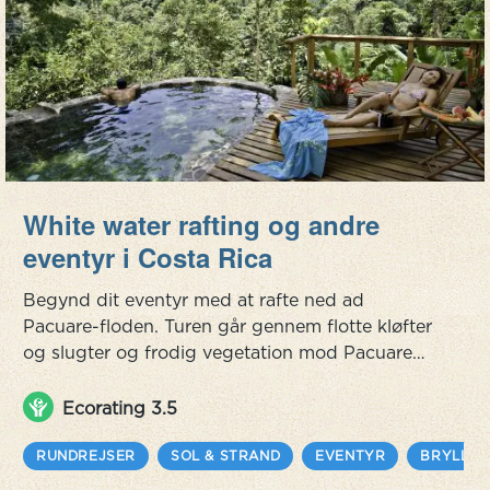
White water rafting og andre
eventyr i Costa Rica
Begynd dit eventyr med at rafte ned ad
Pacuare-floden. Turen går gennem flotte kløfter
og slugter og frodig vegetation mod Pacuare
Lodge. Dette er et beskyttet område med
enestående skønhed, som dækker ca 25.000 ha,
Ecorating 3.5
som strækker sig fra byen Siquirres til
Talamancabjergene. Dette er den perfekte måde
RUNDREJSER
SOL & STRAND
EVENTYR
BRYLLUP
at udforske en af Costa Ricas fantastiske