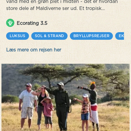
vand med en grøn plet i midten - det er hvordan
store dele af Maldiverne ser ud. Et tropisk
paradis uden alt for mange moderne
forstyrrelser. Velkommen til Baros - et eksklusivt
Ecorating 3.5
boutiquehotel med personlig og diskret service.
LUKSUS
SOL & STRAND
BRYLLUPSREJSER
EKSO
Læs mere om rejsen her