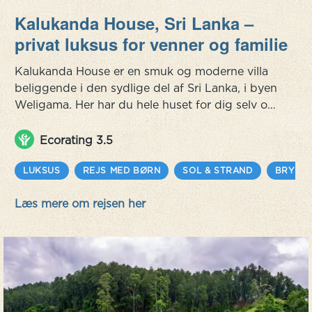
Kalukanda House, Sri Lanka –
privat luksus for venner og familie
Kalukanda House er en smuk og moderne villa
beliggende i den sydlige del af Sri Lanka, i byen
Weligama. Her har du hele huset for dig selv og
kan nyde de smukke omgivelser og opleve
dagene, som de kommer. Villaen har en
Ecorating 3.5
fantastisk beliggenhed, kun 100 meter fra den
lokale Turtle Beach, hvor en hyggelig strandbar
LUKSUS
REJS MED BØRN
SOL & STRAND
BRYLLU
tiltrækker et par surfere og paddleboardere fra
Læs mere om rejsen her
nærliggende villaer og boutiquehote...