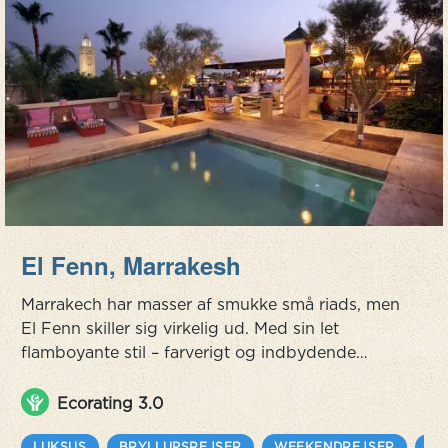
El Fenn, Marrakesh
Marrakech har masser af smukke små riads, men
El Fenn skiller sig virkelig ud. Med sin let
flamboyante stil – farverigt og indbydende
design, er det lidt ligesom Marrakech møder
rock n’ roll. Måske ikke så mærkeligt, fordi
Ecorating 3.0
Vanessa Branson, søster til Sir Richard Branson,
LUKSUS
BRYLLUPSREJSER
WEEKENDREJSER
FA