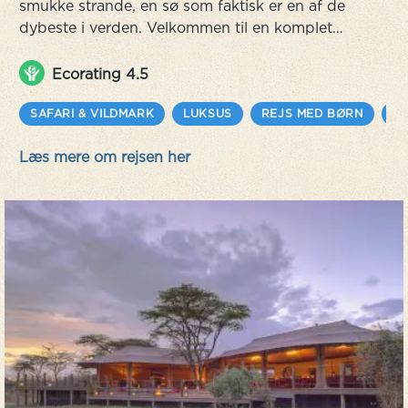
smukke strande, en sø som faktisk er en af de
dybeste i verden. Velkommen til en komplet
oplevelse med en unik smag af Afrika. Det rene
og klare ferskvand i Afrikas måske mest
Ecorating 4.5
biologisk mangfoldige sø byder på små vige og
urørte strande, stenblokke og en verden under
SAFARI & VILDMARK
LUKSUS
REJS MED BØRN
E
vandets overflade som indbyder til at blive
Læs mere om rejsen her
udforsket. Mange sammenligner livet i vande...