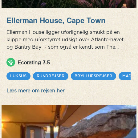
Ellerman House, Cape Town
Ellerman House ligger uforlignelig smukt på en
klippe med uforstyrret udsigt over Atlanterhavet
og Bantry Bay - som også er kendt som The
Cape Riviera. I vores øjne er dette Cape Towns
mest eksklusive og fineste boutiquehotel, der
Ecorating 3.5
også rummer et af de vigtigste arkiver for
sydafrikansk kunst, som er en del af den rige
LUKSUS
RUNDREJSER
BRYLLUPSREJSER
MAD & 
Ellerman-oplevelse. Hotellet har kun 13
Læs mere om rejsen her
storslåede værelser, som hver især e...