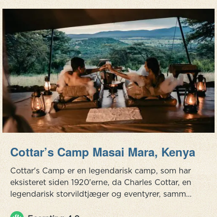
Cottar’s Camp Masai Mara, Kenya
Cottar's Camp er en legendarisk camp, som har
eksisteret siden 1920'erne, da Charles Cottar, en
legendarisk storvildtjæger og eventyrer, sammen
med sine sønner etablerede denne lejr dybt i