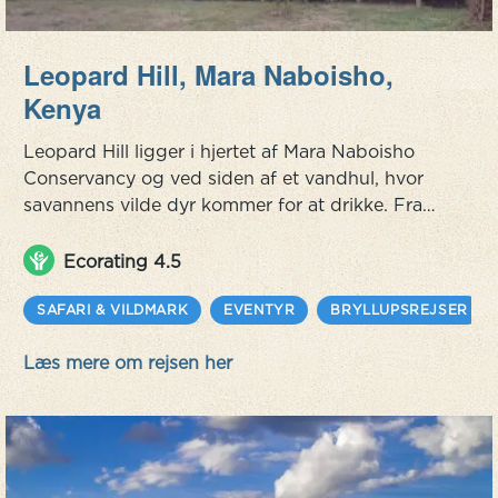
Leopard Hill, Mara Naboisho,
Kenya
Leopard Hill ligger i hjertet af Mara Naboisho
Conservancy og ved siden af et vandhul, hvor
savannens vilde dyr kommer for at drikke. Fra
din private terrasse, kan du opleve Afrikas vilde
natur fra første parket. En helt unik feature på
Ecorating 4.5
Leopard Hill, er at du fra dit telt kan åbne op og
beundre den afrikanske nathimmel før du falder
SAFARI & VILDMARK
EVENTYR
BRYLLUPSREJSER
i søvn. En safari, som er skabt for at tage hensyn
Læs mere om rejsen her
til mennesk...