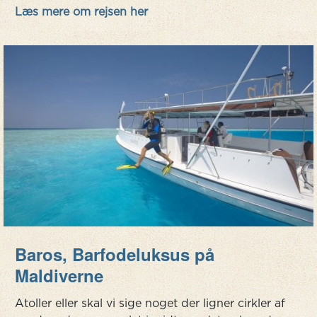
Læs mere om rejsen her
regnskove på. Fortsæt din rejse gennem et
landskab me...
Baros, Barfodeluksus på
Maldiverne
Atoller eller skal vi sige noget der ligner cirkler af